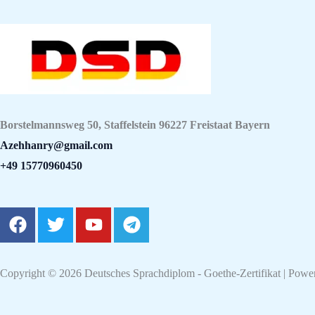
Borstelmannsweg 50, Staffelstein 96227 Freistaat Bayern
Azehhanry@gmail.com
+49 15770960450
F
T
Y
T
a
w
o
e
c
i
u
l
e
t
t
e
Copyright © 2026 Deutsches Sprachdiplom - Goethe-Zertifikat | Powe
b
t
u
g
o
e
b
r