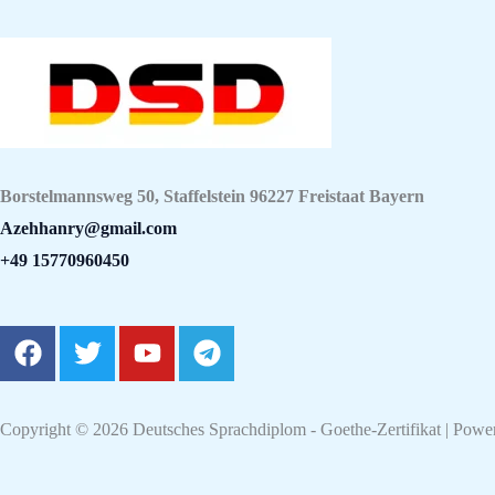
Borstelmannsweg 50, Staffelstein 96227 Freistaat Bayern
Azehhanry@gmail.com
+49 15770960450
F
T
Y
T
a
w
o
e
c
i
u
l
e
t
t
e
Copyright © 2026 Deutsches Sprachdiplom - Goethe-Zertifikat | Powe
b
t
u
g
o
e
b
r